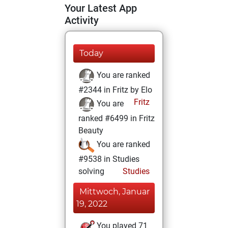
Your Latest App
Activity
Today
You are ranked
#2344 in Fritz by Elo
Fritz
You are
ranked #6499 in Fritz
Beauty
You are ranked
#9538 in Studies
solving
Studies
Mittwoch, Januar
19, 2022
You played 71