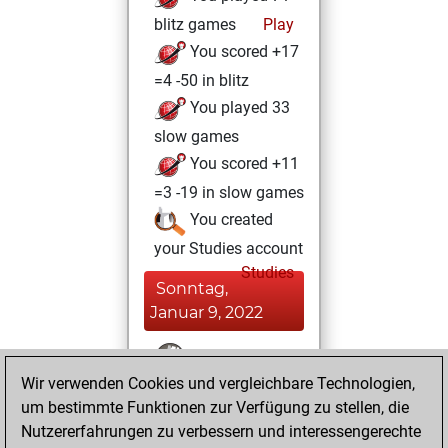
blitz games
Play
You scored +17
=4 -50 in blitz
You played 33
slow games
You scored +11
=3 -19 in slow games
You created
your Studies account
Studies
Sonntag,
Januar 9, 2022
You won
Wir verwenden Cookies und vergleichbare Technologien,
against Fritz
Fritz
um bestimmte Funktionen zur Verfügung zu stellen, die
You achieved a
Nutzererfahrungen zu verbessern und interessengerechte
BeautyScore of 42