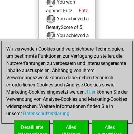
You won
against Fritz
Fritz
You achieved a
BeautyScore of 5
You achieved a
new Elo of 1616
Wir verwenden Cookies und vergleichbare Technologien,
um bestimmte Funktionen zur Verfügung zu stellen, die
Freitag, August 2,
Nutzererfahrungen zu verbessern und interessengerechte
2024
Inhalte auszuspielen. Abhängig von ihrem
You created
Verwendungszweck können dabei neben technisch
erforderlichen Cookies auch Analyse-Cookies sowie
your Fritz account
Marketing-Cookies eingesetzt werden.
Fritz
Hier
können Sie der
You
Verwendung von Analyse-Cookies und Marketing-Cookies
played 1 slow games
widersprechen. Weitere Informationen finden Sie in
Play
You
unserer
Datenschutzerklärung
.
scored +0 =0 -1 in
slow games
Detaillierte
Alles
Alles