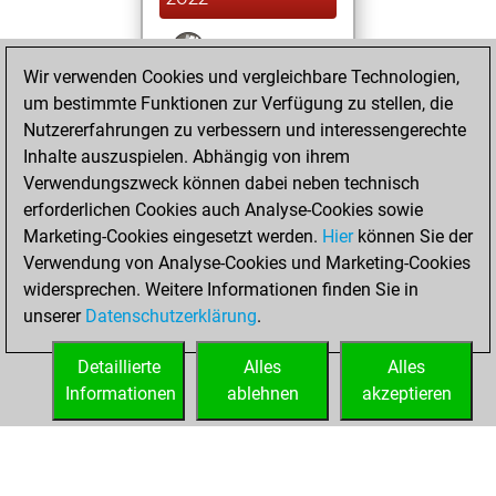
You won
Wir verwenden Cookies und vergleichbare Technologien,
against Fritz
Fritz
um bestimmte Funktionen zur Verfügung zu stellen, die
You achieved a
Nutzererfahrungen zu verbessern und interessengerechte
BeautyScore of 227
Inhalte auszuspielen. Abhängig von ihrem
You achieved a
Verwendungszweck können dabei neben technisch
new Elo of 1796
erforderlichen Cookies auch Analyse-Cookies sowie
Marketing-Cookies eingesetzt werden.
Hier
können Sie der
Sonntag, August
Verwendung von Analyse-Cookies und Marketing-Cookies
22, 2021
widersprechen. Weitere Informationen finden Sie in
unserer
Datenschutzerklärung
.
You created
your Fritz account
Detaillierte
Alles
Alles
Fritz
Informationen
ablehnen
akzeptieren