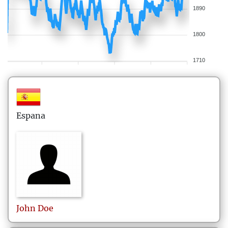
1890
1800
1710
Espana
John
Doe