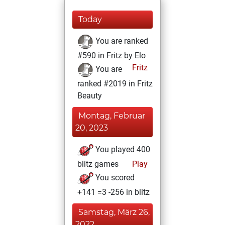
Today
You are ranked
#590 in Fritz by Elo
Fritz
You are
ranked #2019 in Fritz
Beauty
Montag, Februar
20, 2023
You played 400
blitz games
Play
You scored
+141 =3 -256 in blitz
Samstag, März 26,
2022