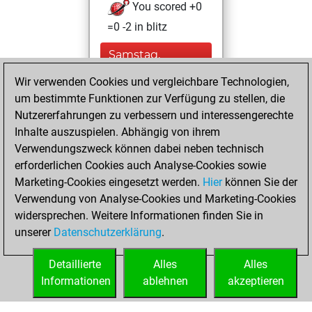
You scored +0
=0 -2 in blitz
Samstag,
Oktober 28, 2023
Wir verwenden Cookies und vergleichbare Technologien,
um bestimmte Funktionen zur Verfügung zu stellen, die
You achieved a
Nutzererfahrungen zu verbessern und interessengerechte
BeautyScore of 3
Inhalte auszuspielen. Abhängig von ihrem
Fritz
You
Verwendungszweck können dabei neben technisch
achieved a new Elo
erforderlichen Cookies auch Analyse-Cookies sowie
of 1590
Marketing-Cookies eingesetzt werden.
Hier
können Sie der
You created
Verwendung von Analyse-Cookies und Marketing-Cookies
widersprechen. Weitere Informationen finden Sie in
your Fritz account
unserer
Datenschutzerklärung
.
You created
your Studies account
Detaillierte
Alles
Alles
Studies
Informationen
ablehnen
akzeptieren