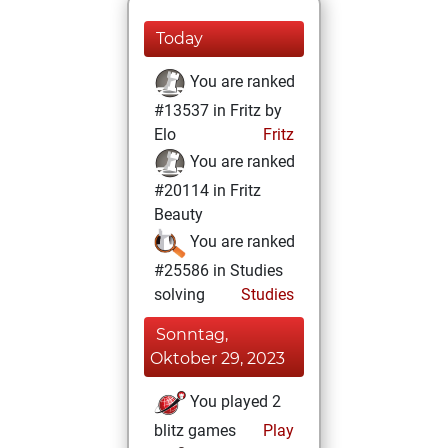
Today
You are ranked
#13537 in Fritz by
Elo
Fritz
You are ranked
#20114 in Fritz
Beauty
You are ranked
#25586 in Studies
solving
Studies
Sonntag,
Oktober 29, 2023
You played 2
blitz games
Play