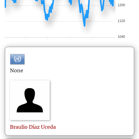
1200
1120
1040
None
Braulio
Díaz Uceda