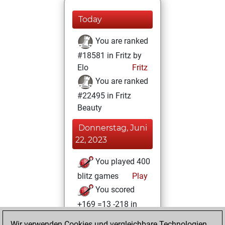
Today
You are ranked
#18581 in Fritz by
Elo
Fritz
You are ranked
#22495 in Fritz
Beauty
Donnerstag, Juni
22, 2023
You played 400
blitz games
Play
You scored
+169 =13 -218 in
blitz
Wir verwenden Cookies und vergleichbare Technologien,