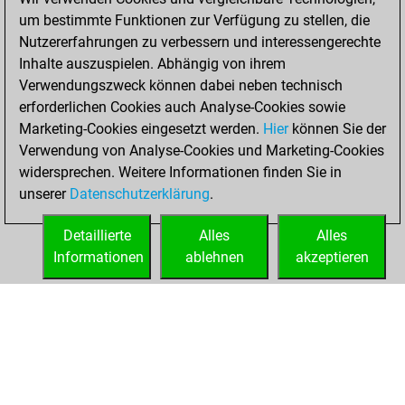
um bestimmte Funktionen zur Verfügung zu stellen, die
Freitag, Februar
Nutzererfahrungen zu verbessern und interessengerechte
17, 2023
Inhalte auszuspielen. Abhängig von ihrem
You achieved a
Verwendungszweck können dabei neben technisch
erforderlichen Cookies auch Analyse-Cookies sowie
BeautyScore of 1
Marketing-Cookies eingesetzt werden.
Fritz
Hier
können Sie der
You
Verwendung von Analyse-Cookies und Marketing-Cookies
achieved a new Elo
widersprechen. Weitere Informationen finden Sie in
of 1576
unserer
Datenschutzerklärung
.
You created
your Fritz account
Detaillierte
Alles
Alles
Informationen
ablehnen
akzeptieren