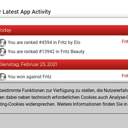
 Latest App Activity
Today
Fri
You are ranked #4594 in Fritz by Elo
You are ranked #13942 in Fritz Beauty
Dienstag, Februar 23, 2021
Fri
You won against Fritz
You achieved a BeautyScore of 11
estimmte Funktionen zur Verfügung zu stellen, die Nutzererfah
You achieved a new Elo of 1622
 dabei neben technisch erforderlichen Cookies auch Analyse-C
ng-Cookies widersprechen. Weitere Informationen finden Sie in
You created your Fritz account