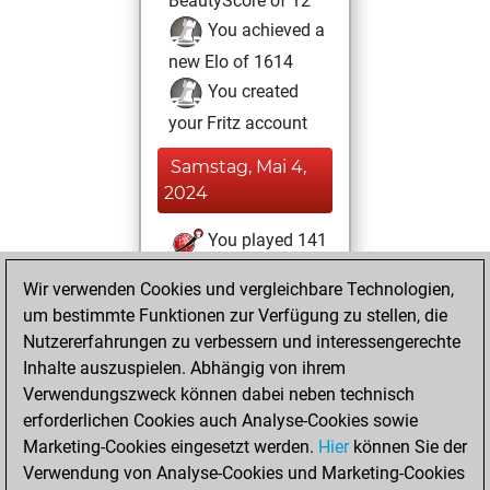
BeautyScore of 12
You achieved a
new Elo of 1614
You created
your Fritz account
Samstag, Mai 4,
2024
You played 141
blitz games
Play
Wir verwenden Cookies und vergleichbare Technologien,
You scored +55
um bestimmte Funktionen zur Verfügung zu stellen, die
=4 -82 in blitz
Nutzererfahrungen zu verbessern und interessengerechte
Inhalte auszuspielen. Abhängig von ihrem
Freitag,
Verwendungszweck können dabei neben technisch
Dezember 27,
erforderlichen Cookies auch Analyse-Cookies sowie
2019
Marketing-Cookies eingesetzt werden.
Hier
können Sie der
Verwendung von Analyse-Cookies und Marketing-Cookies
You played 8