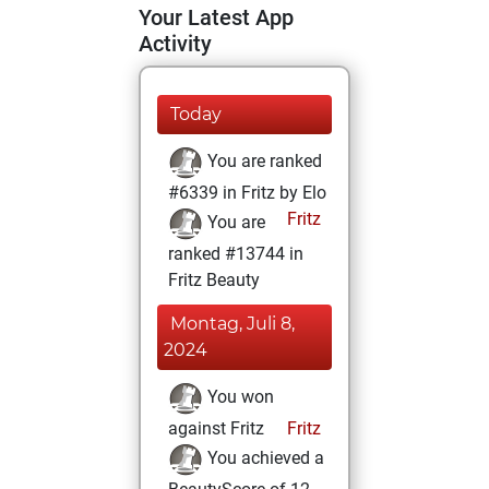
Your Latest App
Activity
Today
You are ranked
#6339 in Fritz by Elo
Fritz
You are
ranked #13744 in
Fritz Beauty
Montag, Juli 8,
2024
You won
against Fritz
Fritz
You achieved a