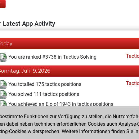
E
 Latest App Activity
Today
Tacti
You are ranked #3738 in Tactics Solving
Sonntag, Juli 19, 2026
Tacti
You totalled 175 tactics positions
You solved 111 tactics positions
You achieved an Elo of 1943 in tactics positions
estimmte Funktionen zur Verfügung zu stellen, die Nutzererfah
Mittwoch, Oktober 5, 2022
 dabei neben technisch erforderlichen Cookies auch Analyse-C
Fri
ng-Cookies widersprechen. Weitere Informationen finden Sie in
You created your Fritz account