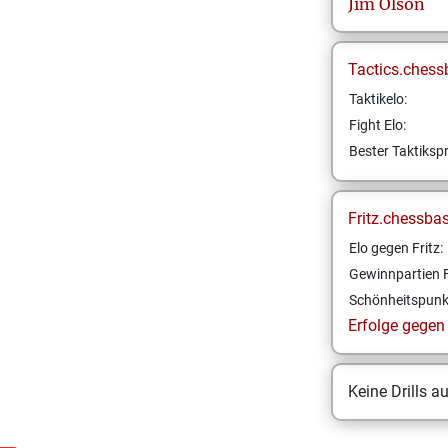
Jim
Olson
Tactics.chess
Taktikelo:
Fight Elo:
Bester Taktikspr
Fritz.chessba
Elo gegen Fritz:
Gewinnpartien F
Schönheitspunk
Erfolge gegen F
Keine Drills a