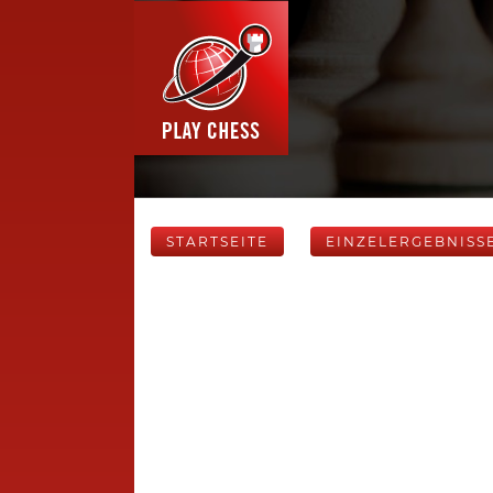
STARTSEITE
EINZELERGEBNISS