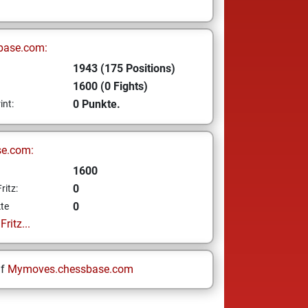
base.com:
1943 (175 Positions)
1600 (0 Fights)
0 Punkte.
int:
se.com:
1600
0
ritz:
0
te
ritz...
uf
Mymoves.chessbase.com