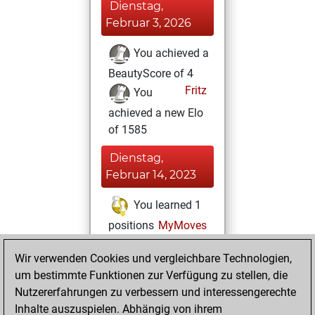
Dienstag,
Februar 3, 2026
You achieved a
BeautyScore of 4
Fritz
You
achieved a new Elo
of 1585
Dienstag,
Februar 14, 2023
You learned 1
positions
MyMoves
Donnerstag,
Wir verwenden Cookies und vergleichbare Technologien,
September 29,
um bestimmte Funktionen zur Verfügung zu stellen, die
2022
Nutzererfahrungen zu verbessern und interessengerechte
Inhalte auszuspielen. Abhängig von ihrem