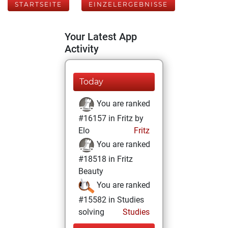
STARTSEITE
EINZELERGEBNISSE
Your Latest App
Activity
Today
You are ranked
#16157 in Fritz by
Elo
Fritz
You are ranked
#18518 in Fritz
Beauty
You are ranked
#15582 in Studies
solving
Studies