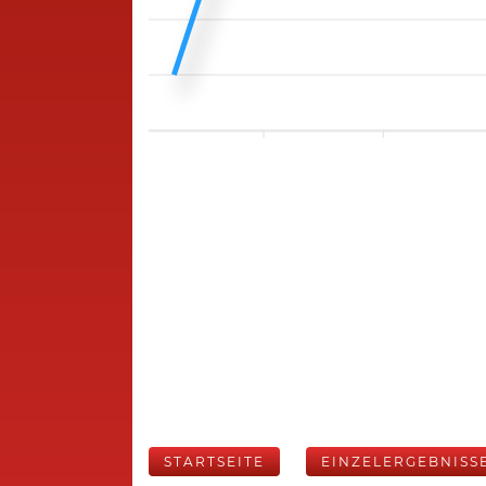
STARTSEITE
EINZELERGEBNISS