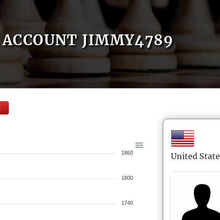
ACCOUNT JIMMY4789
E
1860
United State
1800
1740