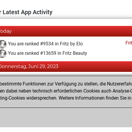
 Latest App Activity
Today
Fri
You are ranked #9534 in Fritz by Elo
You are ranked #13659 in Fritz Beauty
Donnerstag, Juni 29, 2023
Fri
You created your Fritz account
estimmte Funktionen zur Verfügung zu stellen, die Nutzererfah
Pl
You played 3 bullet games
 dabei neben technisch erforderlichen Cookies auch Analyse-C
ng-Cookies widersprechen. Weitere Informationen finden Sie in
You scored +3 =0 -0 in bullet