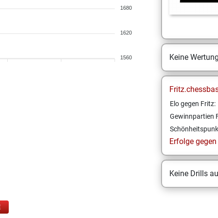
1680
1620
Keine Wertun
1560
Fritz.chessba
Elo gegen Fritz:
Gewinnpartien F
Schönheitspunk
Erfolge gegen F
Keine Drills a
E