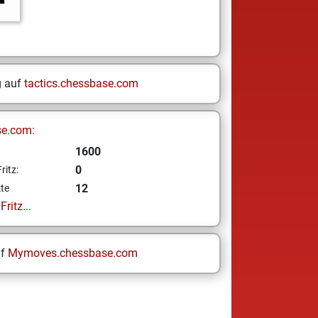
g auf
tactics.chessbase.com
se.com:
1600
0
ritz:
12
te
ritz...
uf
Mymoves.chessbase.com