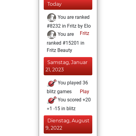
Today
You are ranked
#8232 in Fritz by Elo
Fritz
You are
ranked #15201 in
Fritz Beauty
Samstag, Januar
21, 2023
You played 36
blitz games
Play
You scored +20
=1 -15 in blitz
Dienstag, August
9, 2022