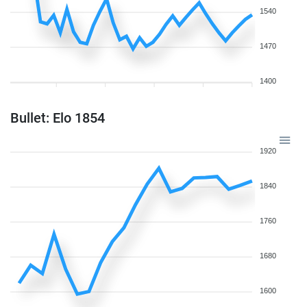
1540
1470
1400
Bullet: Elo 1854
1920
1840
1760
1680
1600