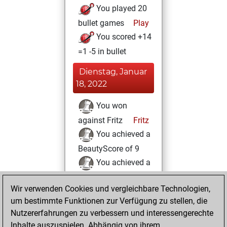
You played 20
bullet games
Play
You scored +14
=1 -5 in bullet
Dienstag, Januar
18, 2022
You won
against Fritz
Fritz
You achieved a
BeautyScore of 9
You achieved a
new Elo of 1605
Wir verwenden Cookies und vergleichbare Technologien,
You played 5
um bestimmte Funktionen zur Verfügung zu stellen, die
slow games
Play
Nutzererfahrungen zu verbessern und interessengerechte
You scored +1
Inhalte auszuspielen. Abhängig von ihrem