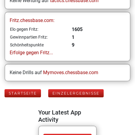
Keine Wertung auf
tactics.chessbase.com
Fritz.chessbase.com:
1605
Elo gegen Fritz:
1
Gewinnpartien Fritz:
9
Schönheitspunkte
Erfolge gegen Fritz...
Keine Drills auf
Mymoves.chessbase.com
STARTSEITE
EINZELERGEBNISSE
Your Latest App
Activity