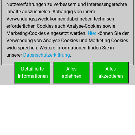
You created
Nutzererfahrungen zu verbessern und interessengerechte
your Studies account
Inhalte auszuspielen. Abhängig von ihrem
Verwendungszweck können dabei neben technisch
Donnerstag, Juni
erforderlichen Cookies auch Analyse-Cookies sowie
10, 2021
Marketing-Cookies eingesetzt werden.
Hier
können Sie der
Verwendung von Analyse-Cookies und Marketing-Cookies
You played 18
widersprechen. Weitere Informationen finden Sie in
blitz games
Play
unserer
Datenschutzerklärung
.
You scored +4
=0 -14 in blitz
Detaillierte
Alles
Alles
Informationen
ablehnen
akzeptieren