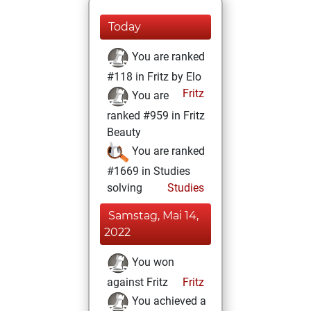
Today
You are ranked
#118 in Fritz by Elo
Fritz
You are
ranked #959 in Fritz
Beauty
You are ranked
#1669 in Studies
solving
Studies
Samstag, Mai 14,
2022
You won
against Fritz
Fritz
You achieved a