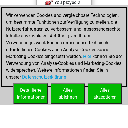
You played 2
bullet games
Play
Wir verwenden Cookies und vergleichbare Technologien,
You scored +0
um bestimmte Funktionen zur Verfügung zu stellen, die
=0 -2 in bullet
Nutzererfahrungen zu verbessern und interessengerechte
Inhalte auszuspielen. Abhängig von ihrem
Sonntag, Februar
Verwendungszweck können dabei neben technisch
6, 2022
erforderlichen Cookies auch Analyse-Cookies sowie
Marketing-Cookies eingesetzt werden.
Hier
können Sie der
You created
Verwendung von Analyse-Cookies und Marketing-Cookies
your Fritz account
widersprechen. Weitere Informationen finden Sie in
Fritz
You
unserer
Datenschutzerklärung
.
created your Studies
account
Studies
Detaillierte
Alles
Alles
Informationen
ablehnen
akzeptieren