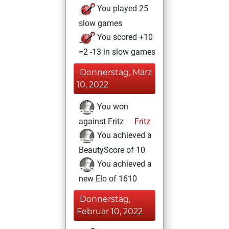
You played 25
slow games
You scored +10
=2 -13 in slow games
Donnerstag, März
10, 2022
You won
against Fritz
Fritz
You achieved a
BeautyScore of 10
You achieved a
new Elo of 1610
Donnerstag,
Februar 10, 2022