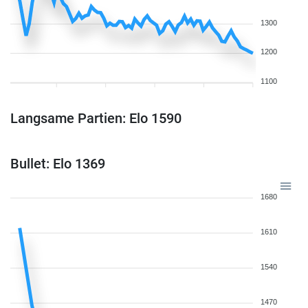
1300
1200
1100
Langsame Partien: Elo 1590
Bullet: Elo 1369
1680
1610
1540
1470