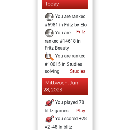
Today
You are ranked
#6981 in Fritz by Elo
Fritz
You are
ranked #14618 in
Fritz Beauty
You are ranked
#10015 in Studies
solving
Studies
Mittwoch, Juni
28, 2023
You played 78
blitz games
Play
You scored +28
=2 -48 in blitz