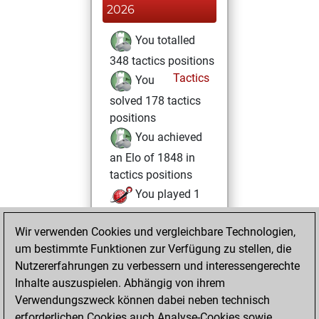
2026
You totalled
348 tactics positions
Tactics
You
solved 178 tactics
positions
You achieved
an Elo of 1848 in
tactics positions
You played 1
blitz games
Play
Wir verwenden Cookies und vergleichbare Technologien,
You scored +0
um bestimmte Funktionen zur Verfügung zu stellen, die
=0 -1 in blitz
Nutzererfahrungen zu verbessern und interessengerechte
You played 1
Inhalte auszuspielen. Abhängig von ihrem
bullet games
Verwendungszweck können dabei neben technisch
You scored +0
erforderlichen Cookies auch Analyse-Cookies sowie