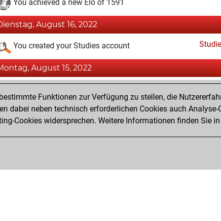
You achieved a new Elo of 1591
Dienstag, August 16, 2022
Studi
You created your Studies account
Montag, August 15, 2022
Fri
You created your Fritz account
estimmte Funktionen zur Verfügung zu stellen, die Nutzererfah
Pl
You played 1 slow games
 dabei neben technisch erforderlichen Cookies auch Analyse-C
ng-Cookies widersprechen. Weitere Informationen finden Sie in
You scored +0 =0 -1 in slow games