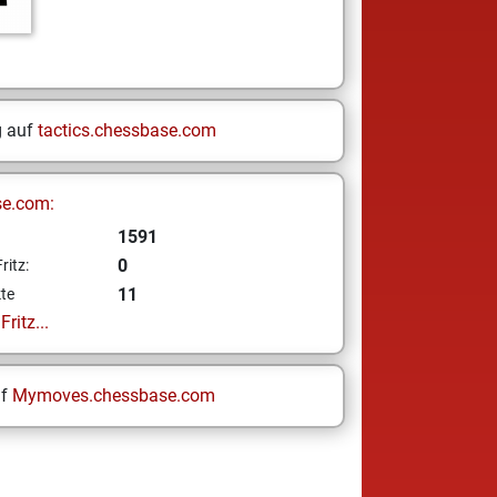
g auf
tactics.chessbase.com
se.com:
1591
0
ritz:
11
te
ritz...
uf
Mymoves.chessbase.com