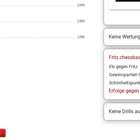
1440
1360
Keine Wertun
1280
Fritz.chessba
Elo gegen Fritz:
Gewinnpartien F
Schönheitspunk
Erfolge gegen F
Keine Drills a
E