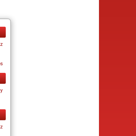
tz
es
ay
tz