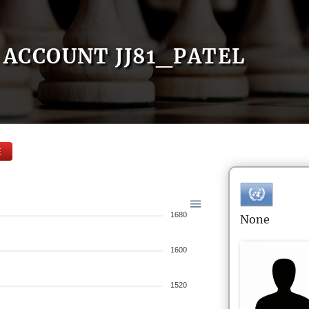
ACCOUNT JJ81_PATEL
E
1680
None
1600
1520