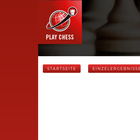
STARTSEITE
EINZELERGEBNISS