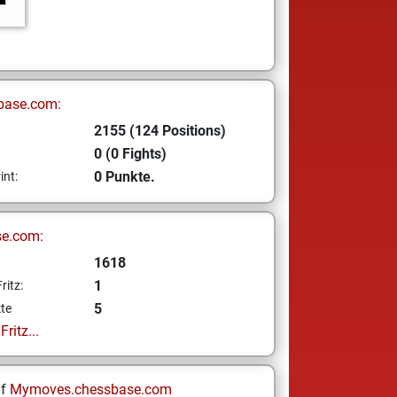
base.com:
2155 (124 Positions)
0 (0 Fights)
0 Punkte.
int:
se.com:
1618
1
ritz:
5
te
ritz...
uf
Mymoves.chessbase.com