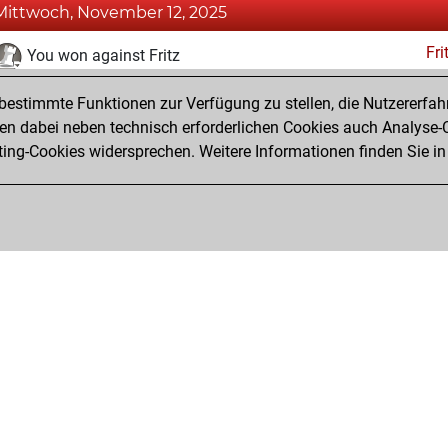
Mittwoch, November 12, 2025
Fri
You won against Fritz
You achieved a BeautyScore of 5
estimmte Funktionen zur Verfügung zu stellen, die Nutzererfah
You achieved a new Elo of 1618
 dabei neben technisch erforderlichen Cookies auch Analyse-C
ng-Cookies widersprechen. Weitere Informationen finden Sie in
You created your Fritz account