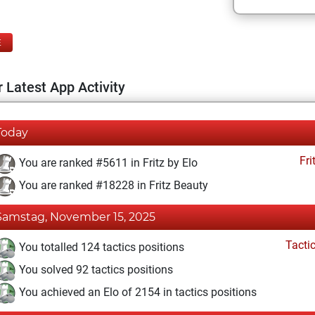
E
 Latest App Activity
Today
Fri
You are ranked #5611 in Fritz by Elo
You are ranked #18228 in Fritz Beauty
Samstag, November 15, 2025
Tacti
You totalled 124 tactics positions
You solved 92 tactics positions
You achieved an Elo of 2154 in tactics positions