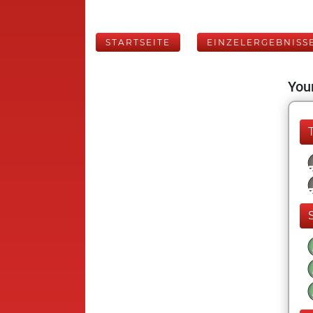
STARTSEITE
EINZELERGEBNISS
Your