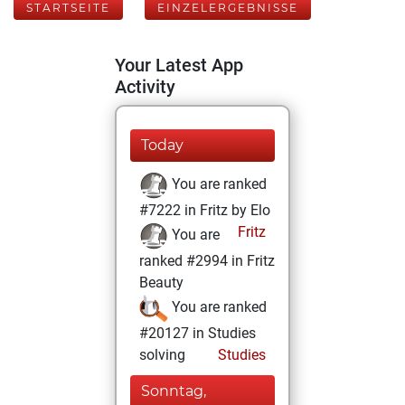
STARTSEITE
EINZELERGEBNISSE
Your Latest App
Activity
Today
You are ranked
#7222 in Fritz by Elo
Fritz
You are
ranked #2994 in Fritz
Beauty
You are ranked
#20127 in Studies
solving
Studies
Sonntag,