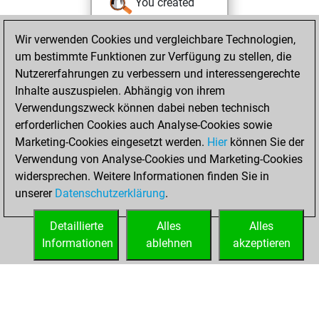
You created
your Studies account
Wir verwenden Cookies und vergleichbare Technologien,
Studies
Dienstag,
um bestimmte Funktionen zur Verfügung zu stellen, die
Juli 6, 2021
Nutzererfahrungen zu verbessern und interessengerechte
Inhalte auszuspielen. Abhängig von ihrem
You won
Verwendungszweck können dabei neben technisch
against Fritz
Fritz
erforderlichen Cookies auch Analyse-Cookies sowie
Marketing-Cookies eingesetzt werden.
Hier
können Sie der
Samstag, Juni 12,
Verwendung von Analyse-Cookies und Marketing-Cookies
2021
widersprechen. Weitere Informationen finden Sie in
unserer
Datenschutzerklärung
.
You created
your Fritz account
Detaillierte
Alles
Alles
Fritz
Informationen
ablehnen
akzeptieren