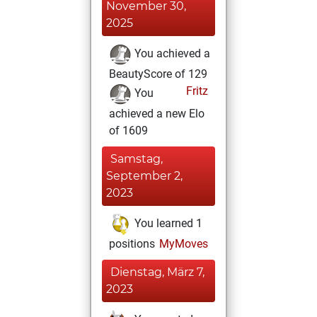
November 30,
2025
You achieved a
BeautyScore of 129
Fritz
You
achieved a new Elo
of 1609
Samstag,
September 2,
2023
You learned 1
positions
MyMoves
Dienstag, März 7,
2023