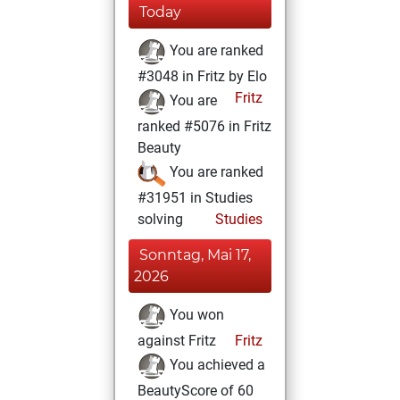
Today
You are ranked
#3048 in Fritz by Elo
Fritz
You are
ranked #5076 in Fritz
Beauty
You are ranked
#31951 in Studies
solving
Studies
Sonntag, Mai 17,
2026
You won
against Fritz
Fritz
You achieved a
BeautyScore of 60