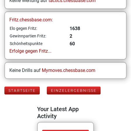
Keine Wertung auf
tactics.chessbase.com
Fritz.chessbase.com:
1638
Elo gegen Fritz:
2
Gewinnpartien Fritz:
60
Schönheitspunkte
Erfolge gegen Fritz...
Keine Drills auf
Mymoves.chessbase.com
STARTSEITE
EINZELERGEBNISSE
Your Latest App
Activity