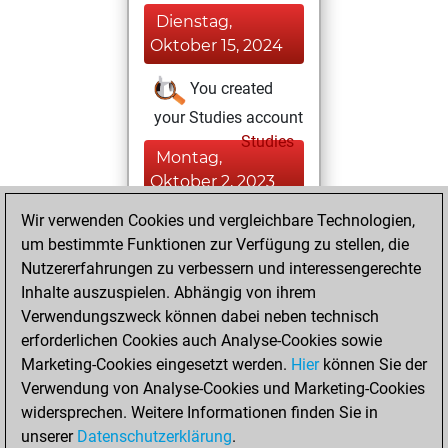
Dienstag,
Oktober 15, 2024
You created
your Studies account
Studies
Montag,
Oktober 2, 2023
Wir verwenden Cookies und vergleichbare Technologien,
You played 4
um bestimmte Funktionen zur Verfügung zu stellen, die
bullet games
Play
Nutzererfahrungen zu verbessern und interessengerechte
You scored +3
Inhalte auszuspielen. Abhängig von ihrem
=0 -1 in bullet
Verwendungszweck können dabei neben technisch
erforderlichen Cookies auch Analyse-Cookies sowie
Donnerstag,
Marketing-Cookies eingesetzt werden.
Hier
können Sie der
September 14,
Verwendung von Analyse-Cookies und Marketing-Cookies
2023
widersprechen. Weitere Informationen finden Sie in
unserer
Datenschutzerklärung
.
You created