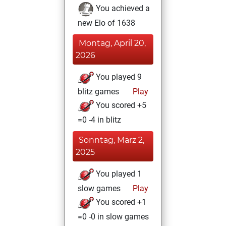
You achieved a
new Elo of 1638
Montag, April 20,
2026
You played 9
blitz games
Play
You scored +5
=0 -4 in blitz
Sonntag, März 2,
2025
You played 1
slow games
Play
You scored +1
=0 -0 in slow games