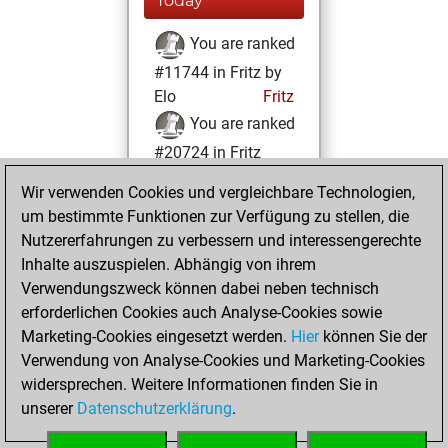
Today
You are ranked
#11744 in Fritz by
Elo
Fritz
You are ranked
#20724 in Fritz
Beauty
Wir verwenden Cookies und vergleichbare Technologien,
um bestimmte Funktionen zur Verfügung zu stellen, die
Dienstag, Juni 15,
Nutzererfahrungen zu verbessern und interessengerechte
2021
Inhalte auszuspielen. Abhängig von ihrem
You achieved a
Verwendungszweck können dabei neben technisch
erforderlichen Cookies auch Analyse-Cookies sowie
BeautyScore of 2
Marketing-Cookies eingesetzt werden.
Fritz
Hier
können Sie der
You
Verwendung von Analyse-Cookies und Marketing-Cookies
achieved a new Elo
widersprechen. Weitere Informationen finden Sie in
of 1592
unserer
Datenschutzerklärung
.
You created