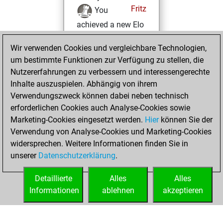
Fritz
You
achieved a new Elo
of 1541
Wir verwenden Cookies und vergleichbare Technologien,
Freitag, Februar
um bestimmte Funktionen zur Verfügung zu stellen, die
6, 2026
Nutzererfahrungen zu verbessern und interessengerechte
Inhalte auszuspielen. Abhängig von ihrem
You won
Verwendungszweck können dabei neben technisch
against Fritz
Fritz
erforderlichen Cookies auch Analyse-Cookies sowie
Marketing-Cookies eingesetzt werden.
Hier
können Sie der
Freitag, Januar
Verwendung von Analyse-Cookies und Marketing-Cookies
30, 2026
widersprechen. Weitere Informationen finden Sie in
unserer
Datenschutzerklärung
.
You created
your Fritz account
Detaillierte
Alles
Alles
Fritz
Informationen
ablehnen
akzeptieren