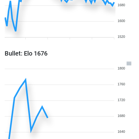
1680
1600
1520
Bullet: Elo 1676
1800
1760
1720
1680
1640