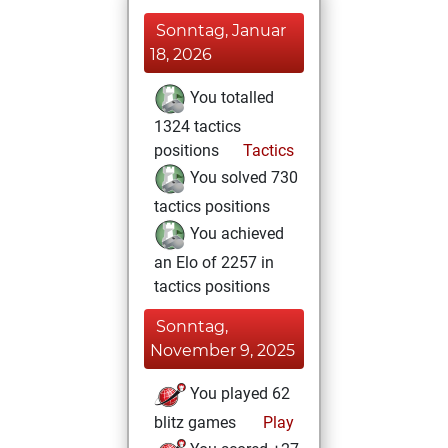
Sonntag, Januar
18, 2026
You totalled
1324 tactics
positions
Tactics
You solved 730
tactics positions
You achieved
an Elo of 2257 in
tactics positions
Sonntag,
November 9, 2025
You played 62
blitz games
Play