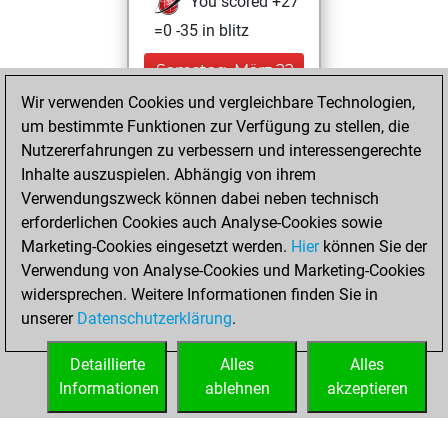
You scored +27
=0 -35 in blitz
Samstag, März 22,
2025
Wir verwenden Cookies und vergleichbare Technologien,
um bestimmte Funktionen zur Verfügung zu stellen, die
You created
Nutzererfahrungen zu verbessern und interessengerechte
your Fritz account
Inhalte auszuspielen. Abhängig von ihrem
Fritz
Verwendungszweck können dabei neben technisch
Montag,
erforderlichen Cookies auch Analyse-Cookies sowie
März 10, 2025
Marketing-Cookies eingesetzt werden.
Hier
können Sie der
Verwendung von Analyse-Cookies und Marketing-Cookies
You played 7
widersprechen. Weitere Informationen finden Sie in
bullet games
Play
unserer
Datenschutzerklärung
.
You scored +5
=0 -2 in bullet
Detaillierte
Alles
Alles
Informationen
ablehnen
akzeptieren