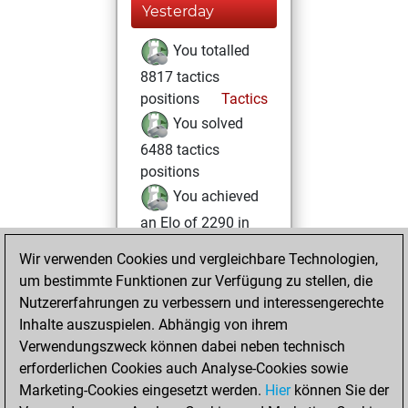
Yesterday
You totalled
8817 tactics
positions
Tactics
You solved
6488 tactics
positions
You achieved
an Elo of 2290 in
tactics positions
Wir verwenden Cookies und vergleichbare Technologien,
um bestimmte Funktionen zur Verfügung zu stellen, die
Donnerstag, April
Nutzererfahrungen zu verbessern und interessengerechte
18, 2024
Inhalte auszuspielen. Abhängig von ihrem
You achieved a
Verwendungszweck können dabei neben technisch
erforderlichen Cookies auch Analyse-Cookies sowie
BeautyScore of 31
Marketing-Cookies eingesetzt werden.
Fritz
Hier
können Sie der
You