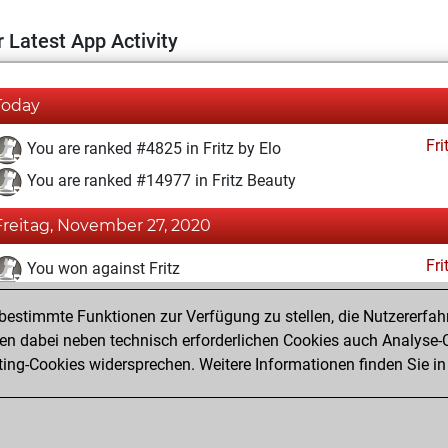
 Latest App Activity
Today
Fri
You are ranked #4825 in Fritz by Elo
You are ranked #14977 in Fritz Beauty
Freitag, November 27, 2020
Fri
You won against Fritz
You achieved a BeautyScore of 9
estimmte Funktionen zur Verfügung zu stellen, die Nutzererfah
You achieved a new Elo of 1621
 dabei neben technisch erforderlichen Cookies auch Analyse-C
ng-Cookies widersprechen. Weitere Informationen finden Sie in
You created your Fritz account