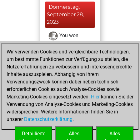
Donnerstag,
September 28,
2023
You won
against Fritz
Fritz
Wir verwenden Cookies und vergleichbare Technologien,
You played 8
um bestimmte Funktionen zur Verfügung zu stellen, die
blitz games
Play
Nutzererfahrungen zu verbessern und interessengerechte
You scored +0
Inhalte auszuspielen. Abhängig von ihrem
=0 -8 in blitz
Verwendungszweck können dabei neben technisch
erforderlichen Cookies auch Analyse-Cookies sowie
Mittwoch,
Marketing-Cookies eingesetzt werden.
Hier
können Sie der
September 27,
Verwendung von Analyse-Cookies und Marketing-Cookies
2023
widersprechen. Weitere Informationen finden Sie in
unserer
Datenschutzerklärung
.
You created
your Fritz account
Detaillierte
Alles
Alles
Fritz