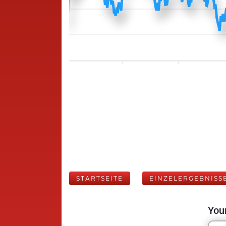
STARTSEITE
EINZELERGEBNISS
Your