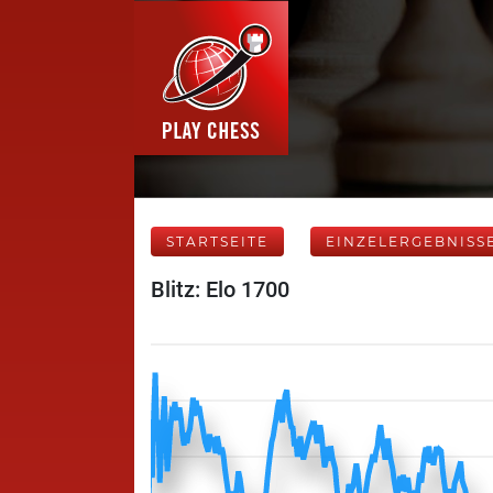
STARTSEITE
EINZELERGEBNISS
Blitz: Elo 1700