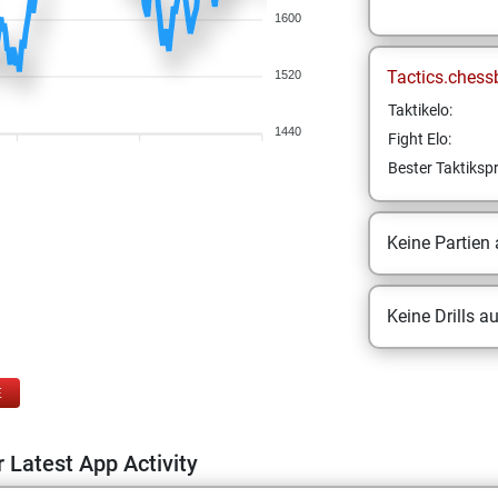
1600
Tactics.chess
1520
Taktikelo:
1440
Fight Elo:
Bester Taktikspr
Keine Partien
Keine Drills a
E
 Latest App Activity