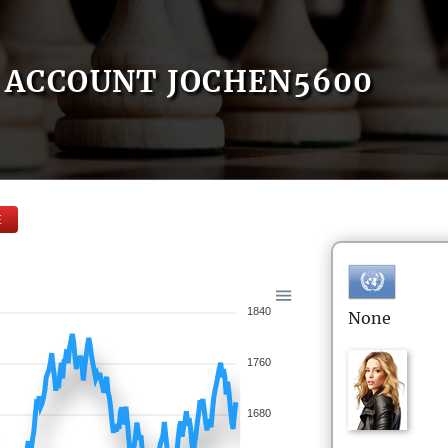
ACCOUNT JOCHEN5600
E
1840
None
1760
1680