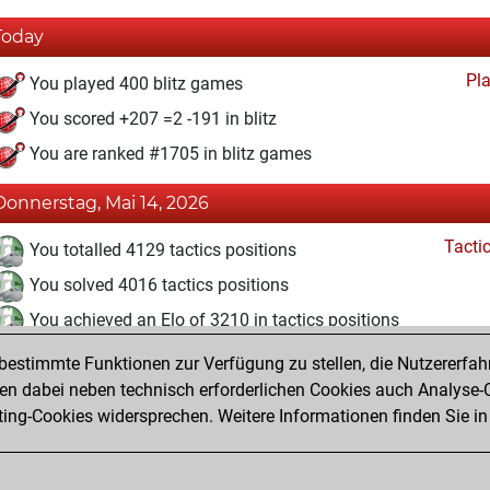
Today
Pl
You played 400 blitz games
You scored +207 =2 -191 in blitz
You are ranked #1705 in blitz games
Donnerstag, Mai 14, 2026
Tacti
You totalled 4129 tactics positions
You solved 4016 tactics positions
You achieved an Elo of 3210 in tactics positions
estimmte Funktionen zur Verfügung zu stellen, die Nutzererfah
Donnerstag, Juni 26, 2025
 dabei neben technisch erforderlichen Cookies auch Analyse-C
Pl
ng-Cookies widersprechen. Weitere Informationen finden Sie in
You created your Play account