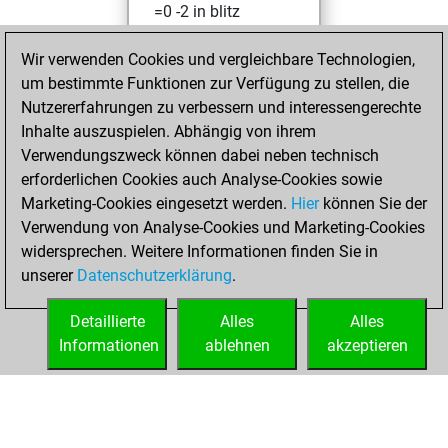
=0 -2 in blitz
Donnerstag,
Wir verwenden Cookies und vergleichbare Technologien,
Januar 21, 2021
um bestimmte Funktionen zur Verfügung zu stellen, die
Nutzererfahrungen zu verbessern und interessengerechte
You won
Inhalte auszuspielen. Abhängig von ihrem
against Fritz
Fritz
Verwendungszweck können dabei neben technisch
You achieved a
erforderlichen Cookies auch Analyse-Cookies sowie
Marketing-Cookies eingesetzt werden.
BeautyScore of 23
Hier
können Sie der
Verwendung von Analyse-Cookies und Marketing-Cookies
You achieved a
widersprechen. Weitere Informationen finden Sie in
new Elo of 1598
unserer
Datenschutzerklärung
.
You created
your Fritz account
Detaillierte
Alles
Alles
Informationen
ablehnen
akzeptieren