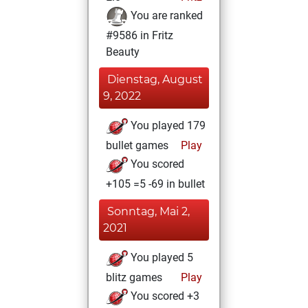
You are ranked
#9586 in Fritz
Beauty
Dienstag, August
9, 2022
You played 179
bullet games
Play
You scored
+105 =5 -69 in bullet
Sonntag, Mai 2,
2021
You played 5
blitz games
Play
You scored +3