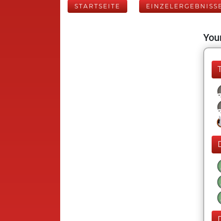
STARTSEITE
EINZELERGEBNISS
Your