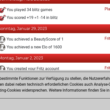
Pl
You played 34 blitz games
You scored +19 =1 -14 in blitz
Sonntag, Januar 29, 2023
Fri
You achieved a BeautyScore of 1
You achieved a new Elo of 1600
Montag, Januar 2, 2023
Fri
You created your Fritz account
estimmte Funktionen zur Verfügung zu stellen, die Nutzererfah
Montag, Dezember 26, 2022
 dabei neben technisch erforderlichen Cookies auch Analyse-C
Studi
ng-Cookies widersprechen. Weitere Informationen finden Sie in
You created your Studies account