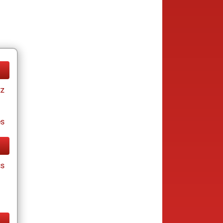
tz
es
cs