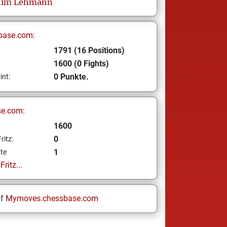
him
Lehmann
base.com:
1791 (16 Positions)
1600 (0 Fights)
0 Punkte.
int:
se.com:
1600
0
ritz:
1
te
ritz...
uf
Mymoves.chessbase.com