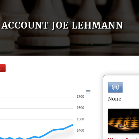
ACCOUNT JOE LEHMANN
E
1700
None
1600
1500
1400