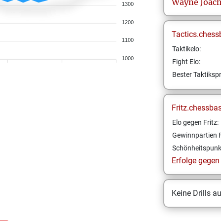
Wayne Joac
1300
1200
Tactics.chess
1100
Taktikelo:
1000
Fight Elo:
Bester Taktikspr
Fritz.chessba
Elo gegen Fritz:
Gewinnpartien F
Schönheitspunk
Erfolge gegen F
Keine Drills a