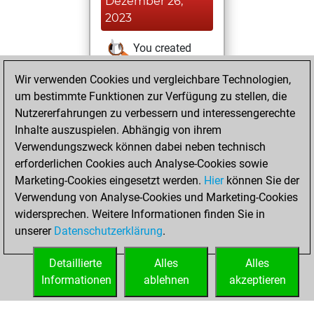
Dezember 26,
2023
You created
your Studies account
Wir verwenden Cookies und vergleichbare Technologien,
Studies
um bestimmte Funktionen zur Verfügung zu stellen, die
Sonntag,
Nutzererfahrungen zu verbessern und interessengerechte
Januar 17, 2021
Inhalte auszuspielen. Abhängig von ihrem
You achieved a
Verwendungszweck können dabei neben technisch
erforderlichen Cookies auch Analyse-Cookies sowie
BeautyScore of 7
Marketing-Cookies eingesetzt werden.
Fritz
Hier
können Sie der
You
Verwendung von Analyse-Cookies und Marketing-Cookies
achieved a new Elo
widersprechen. Weitere Informationen finden Sie in
of 1593
unserer
Datenschutzerklärung
.
You created
your Fritz account
Detaillierte
Alles
Alles
Informationen
ablehnen
akzeptieren