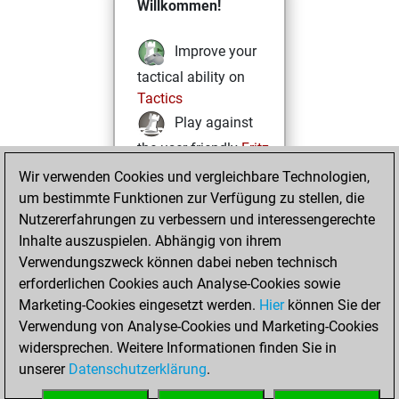
Willkommen!
Improve your
tactical ability on
Tactics
Play against
the user friendly
Fritz
Test and
Wir verwenden Cookies und vergleichbare Technologien,
um bestimmte Funktionen zur Verfügung zu stellen, die
improve your
Nutzererfahrungen zu verbessern und interessengerechte
openings knowledge
Inhalte auszuspielen. Abhängig von ihrem
on
MyMoves
Verwendungszweck können dabei neben technisch
Play and
erforderlichen Cookies auch Analyse-Cookies sowie
follow your friends'
Marketing-Cookies eingesetzt werden.
Hier
können Sie der
games on
Play
Verwendung von Analyse-Cookies und Marketing-Cookies
Solve some
widersprechen. Weitere Informationen finden Sie in
beautiful and
unserer
Datenschutzerklärung
.
challenging Studies