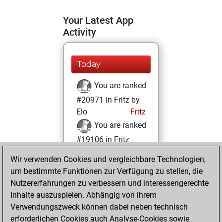
Your Latest App
Activity
Today
You are ranked
#20971 in Fritz by
Elo
Fritz
You are ranked
#19106 in Fritz
Beauty
Wir verwenden Cookies und vergleichbare Technologien,
um bestimmte Funktionen zur Verfügung zu stellen, die
Sonntag,
Nutzererfahrungen zu verbessern und interessengerechte
Dezember 8, 2024
Inhalte auszuspielen. Abhängig von ihrem
You achieved a
Verwendungszweck können dabei neben technisch
erforderlichen Cookies auch Analyse-Cookies sowie
BeautyScore of 4