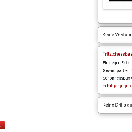
Keine Wertun
Fritz.chessba
Elo gegen Fritz:
Gewinnpartien F
Schönheitspunk
Erfolge gegen F
Keine Drills a
E