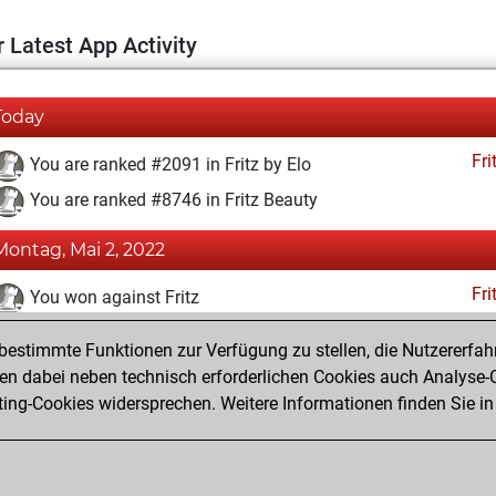
 Latest App Activity
Today
Fri
You are ranked #2091 in Fritz by Elo
You are ranked #8746 in Fritz Beauty
Montag, Mai 2, 2022
Fri
You won against Fritz
You achieved a BeautyScore of 27
estimmte Funktionen zur Verfügung zu stellen, die Nutzererfah
You achieved a new Elo of 1658
 dabei neben technisch erforderlichen Cookies auch Analyse-C
ng-Cookies widersprechen. Weitere Informationen finden Sie in
You created your Fritz account