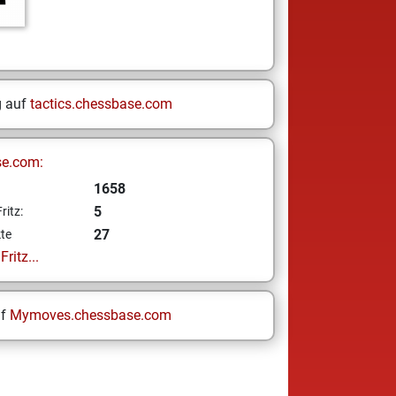
g auf
tactics.chessbase.com
se.com:
1658
5
ritz:
27
te
ritz...
uf
Mymoves.chessbase.com