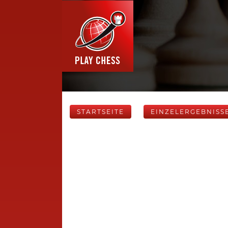
STARTSEITE
EINZELERGEBNISS