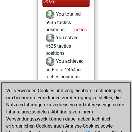
2026
You totalled
5936 tactics
positions
Tactics
You solved
4525 tactics
positions
You achieved
an Elo of 2454 in
tactics positions
Sonntag,
Wir verwenden Cookies und vergleichbare Technologien,
November 28,
um bestimmte Funktionen zur Verfügung zu stellen, die
2021
Nutzererfahrungen zu verbessern und interessengerechte
Inhalte auszuspielen. Abhängig von ihrem
You created
Verwendungszweck können dabei neben technisch
your Fritz account
erforderlichen Cookies auch Analyse-Cookies sowie
Fritz