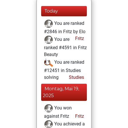
Today
You are ranked
#2846 in Fritz by Elo
Fritz
You are
ranked #4591 in Fritz
Beauty
You are ranked
#12451 in Studies
solving
Studies
Montag, Mai 19,
2025
You won
against Fritz
Fritz
You achieved a