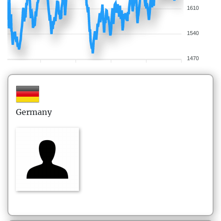
1610
1540
1470
Germany