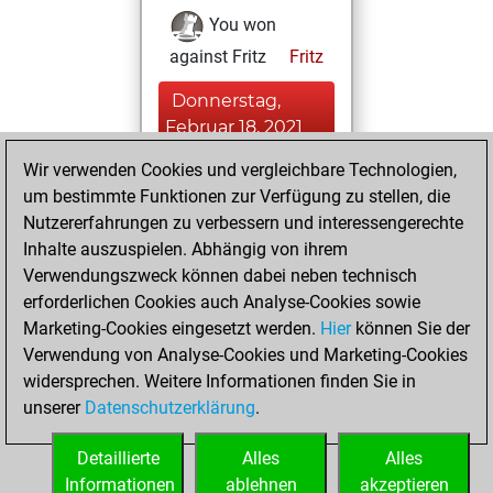
You won
against Fritz
Fritz
Donnerstag,
Februar 18, 2021
Wir verwenden Cookies und vergleichbare Technologien,
You played 5
um bestimmte Funktionen zur Verfügung zu stellen, die
slow games
Play
Nutzererfahrungen zu verbessern und interessengerechte
You scored +4
Inhalte auszuspielen. Abhängig von ihrem
=0 -1 in slow games
Verwendungszweck können dabei neben technisch
erforderlichen Cookies auch Analyse-Cookies sowie
Mittwoch,
Marketing-Cookies eingesetzt werden.
Hier
können Sie der
November 25,
Verwendung von Analyse-Cookies und Marketing-Cookies
2020
widersprechen. Weitere Informationen finden Sie in
unserer
Datenschutzerklärung
.
You created
your Fritz account
Detaillierte
Alles
Alles
Fritz
Informationen
ablehnen
akzeptieren