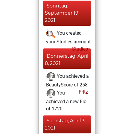
Sonntag,
September 19,
2021
You created
your Studies account
Studies
Donnerstag, April
8, 2021
You achieved a
BeautyScore of 258
Fritz
You
achieved a new Elo
of 1720
Samstag, April 3,
2021