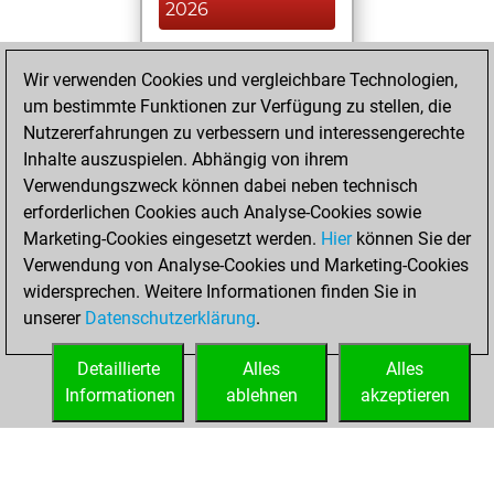
2026
You played 36
Wir verwenden Cookies und vergleichbare Technologien,
blitz games
Play
um bestimmte Funktionen zur Verfügung zu stellen, die
You scored +14
Nutzererfahrungen zu verbessern und interessengerechte
=3 -19 in blitz
Inhalte auszuspielen. Abhängig von ihrem
Verwendungszweck können dabei neben technisch
Mittwoch, März 4,
erforderlichen Cookies auch Analyse-Cookies sowie
2026
Marketing-Cookies eingesetzt werden.
Hier
können Sie der
Verwendung von Analyse-Cookies und Marketing-Cookies
You played 4
widersprechen. Weitere Informationen finden Sie in
slow games
Play
unserer
Datenschutzerklärung
.
You scored +3
=0 -1 in slow games
Detaillierte
Alles
Alles
Informationen
ablehnen
akzeptieren