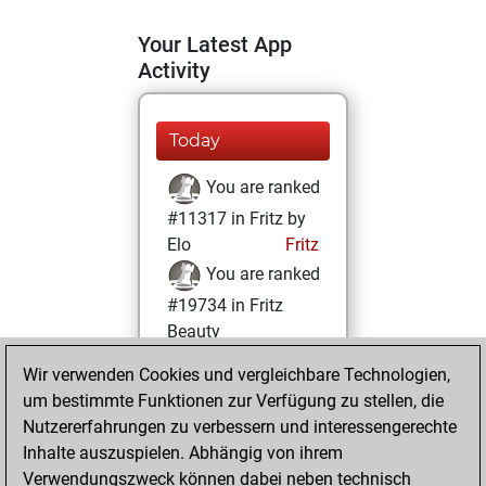
Your Latest App
Activity
Today
You are ranked
#11317 in Fritz by
Elo
Fritz
You are ranked
#19734 in Fritz
Beauty
Wir verwenden Cookies und vergleichbare Technologien,
Donnerstag,
um bestimmte Funktionen zur Verfügung zu stellen, die
Dezember 30,
Nutzererfahrungen zu verbessern und interessengerechte
2021
Inhalte auszuspielen. Abhängig von ihrem
You achieved a
Verwendungszweck können dabei neben technisch