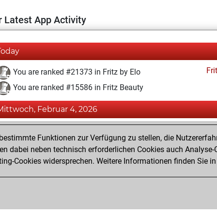
 Latest App Activity
Today
Fri
You are ranked #21373 in Fritz by Elo
You are ranked #15586 in Fritz Beauty
Mittwoch, Februar 4, 2026
Fri
You achieved a BeautyScore of 9
estimmte Funktionen zur Verfügung zu stellen, die Nutzererfah
You achieved a new Elo of 1542
 dabei neben technisch erforderlichen Cookies auch Analyse-C
ng-Cookies widersprechen. Weitere Informationen finden Sie in
You created your Fritz account