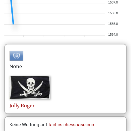
1587.0
1586.0
1585.0
1584.0
None
Jolly
Roger
Keine Wertung auf
tactics.chessbase.com