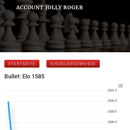
ACCOUNT JOLLY ROGER
STARTSEITE
EINZELERGEBNISSE
Bullet: Elo 1585
1591.0
1590.0
1589.0
1588.0