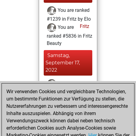
You are ranked
#1239 in Fritz by Elo
Fritz
You are
ranked #5836 in Fritz
Beauty
Samstag,
September 17,
2022
You won
Wir verwenden Cookies und vergleichbare Technologien,
against Fritz
Fritz
um bestimmte Funktionen zur Verfügung zu stellen, die
You achieved a
Nutzererfahrungen zu verbessern und interessengerechte
BeautyScore of 49
Inhalte auszuspielen. Abhängig von ihrem
You achieved a
Verwendungszweck können dabei neben technisch
new Elo of 1701
erforderlichen Cookies auch Analyse-Cookies sowie
Marketing-Cookies eingesetzt werden.
Hier
können Sie der