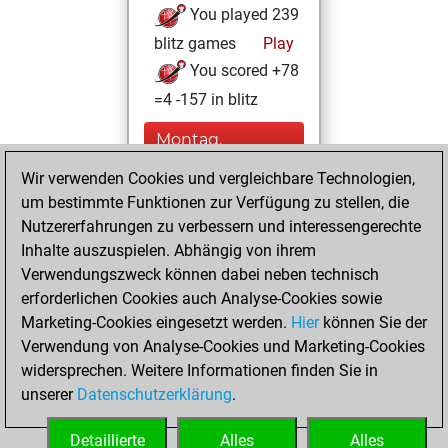
You played 239
blitz games
Play
You scored +78
=4 -157 in blitz
Montag,
Dezember 4, 2023
Wir verwenden Cookies und vergleichbare Technologien,
um bestimmte Funktionen zur Verfügung zu stellen, die
You played 161
Nutzererfahrungen zu verbessern und interessengerechte
bullet games
Play
Inhalte auszuspielen. Abhängig von ihrem
You scored +60
Verwendungszweck können dabei neben technisch
=2 -99 in bullet
erforderlichen Cookies auch Analyse-Cookies sowie
Marketing-Cookies eingesetzt werden.
Hier
können Sie der
Donnerstag, April
Verwendung von Analyse-Cookies und Marketing-Cookies
13, 2023
widersprechen. Weitere Informationen finden Sie in
unserer
Datenschutzerklärung
.
You created
your Fritz account
Detaillierte
Alles
Alles