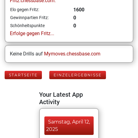
Fritz.chessbase.com:
1600
Elo gegen Fritz:
0
Gewinnpartien Fritz:
0
Schönheitspunkte
Erfolge gegen Fritz...
Keine Drills auf
Mymoves.chessbase.com
STARTSEITE
EINZELERGEBNISSE
Your Latest App
Activity
Samstag, April 12,
2025