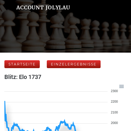
ACCOUNT JOLYLAU
STARTSEITE
EINZELERGEBNISSE
Blitz: Elo 1737
2300
2200
2100
2000