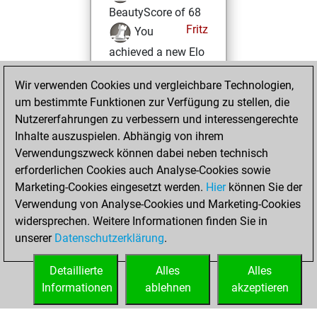
BeautyScore of 68
Fritz
You
achieved a new Elo
of 1536
Wir verwenden Cookies und vergleichbare Technologien,
Donnerstag,
um bestimmte Funktionen zur Verfügung zu stellen, die
November 7, 2024
Nutzererfahrungen zu verbessern und interessengerechte
Inhalte auszuspielen. Abhängig von ihrem
You won
Verwendungszweck können dabei neben technisch
against Fritz
Fritz
erforderlichen Cookies auch Analyse-Cookies sowie
Marketing-Cookies eingesetzt werden.
Hier
können Sie der
Montag,
Verwendung von Analyse-Cookies und Marketing-Cookies
November 4, 2024
widersprechen. Weitere Informationen finden Sie in
unserer
Datenschutzerklärung
.
You created
your Fritz account
Detaillierte
Alles
Alles
Fritz
Informationen
ablehnen
akzeptieren