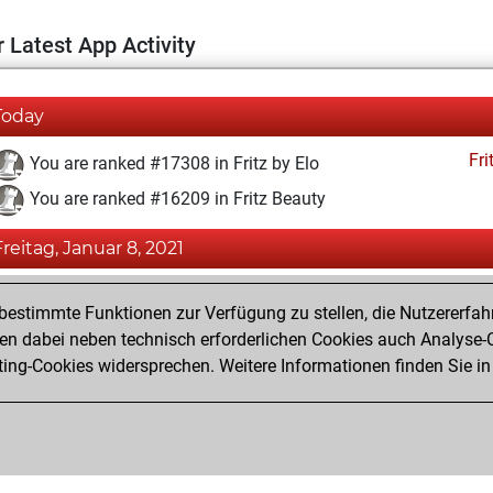
 Latest App Activity
Today
Fri
You are ranked #17308 in Fritz by Elo
You are ranked #16209 in Fritz Beauty
Freitag, Januar 8, 2021
Fri
You achieved a BeautyScore of 7
estimmte Funktionen zur Verfügung zu stellen, die Nutzererfah
You achieved a new Elo of 1581
 dabei neben technisch erforderlichen Cookies auch Analyse-C
ng-Cookies widersprechen. Weitere Informationen finden Sie in
You created your Fritz account