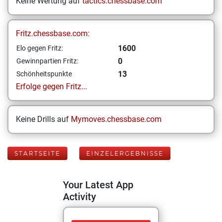
Keine Wertung auf
tactics.chessbase.com
Fritz.chessbase.com:
1600
Elo gegen Fritz:
0
Gewinnpartien Fritz:
13
Schönheitspunkte
Erfolge gegen Fritz...
Keine Drills auf
Mymoves.chessbase.com
STARTSEITE
EINZELERGEBNISSE
Your Latest App
Activity