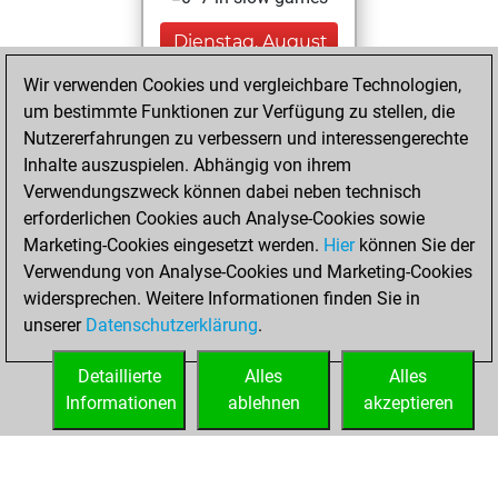
Dienstag, August
4, 2026
Wir verwenden Cookies und vergleichbare Technologien,
um bestimmte Funktionen zur Verfügung zu stellen, die
You played 7
Nutzererfahrungen zu verbessern und interessengerechte
bullet games
Play
Inhalte auszuspielen. Abhängig von ihrem
You scored +0
Verwendungszweck können dabei neben technisch
=0 -7 in bullet
erforderlichen Cookies auch Analyse-Cookies sowie
Marketing-Cookies eingesetzt werden.
Hier
können Sie der
Donnerstag,
Verwendung von Analyse-Cookies und Marketing-Cookies
Oktober 10, 2024
widersprechen. Weitere Informationen finden Sie in
unserer
Datenschutzerklärung
.
You created
your Fritz account
Detaillierte
Alles
Alles
Fritz
Informationen
ablehnen
akzeptieren