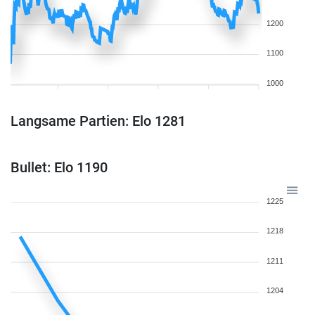
1200
1100
1000
Langsame Partien: Elo 1281
Bullet: Elo 1190
1225
1218
1211
1204