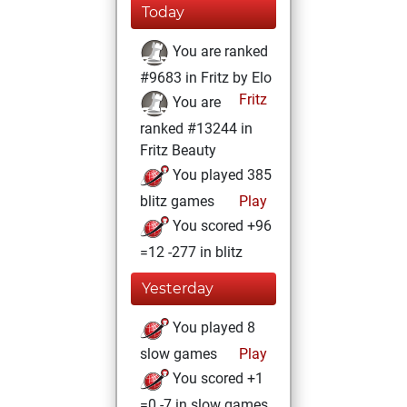
Today
You are ranked
#9683 in Fritz by Elo
Fritz
You are
ranked #13244 in
Fritz Beauty
You played 385
blitz games
Play
You scored +96
=12 -277 in blitz
Yesterday
You played 8
slow games
Play
You scored +1
=0 -7 in slow games