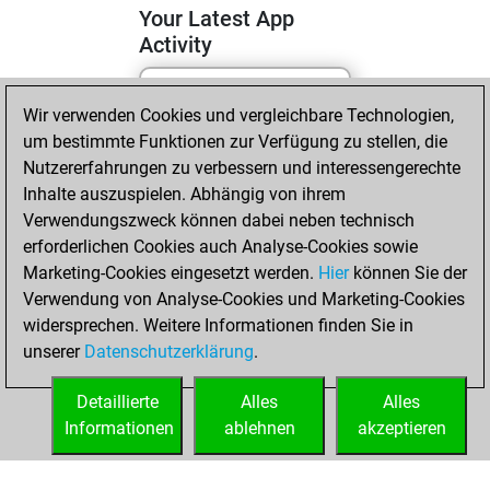
Your Latest App
Activity
Wir verwenden Cookies und vergleichbare Technologien,
Mittwoch, Mai 6,
um bestimmte Funktionen zur Verfügung zu stellen, die
2026
Nutzererfahrungen zu verbessern und interessengerechte
You totalled 2
Inhalte auszuspielen. Abhängig von ihrem
Verwendungszweck können dabei neben technisch
tactics positions
erforderlichen Cookies auch Analyse-Cookies sowie
Tactics
You
Marketing-Cookies eingesetzt werden.
Hier
können Sie der
solved 1 tactics
Verwendung von Analyse-Cookies und Marketing-Cookies
positions
widersprechen. Weitere Informationen finden Sie in
You achieved
unserer
Datenschutzerklärung
.
an Elo of 1572 in
tactics positions
Detaillierte
Alles
Alles
Informationen
ablehnen
akzeptieren