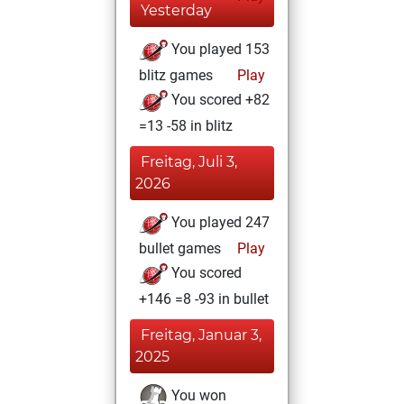
Yesterday
You played 153
blitz games
Play
You scored +82
=13 -58 in blitz
Freitag, Juli 3,
2026
You played 247
bullet games
Play
You scored
+146 =8 -93 in bullet
Freitag, Januar 3,
2025
You won