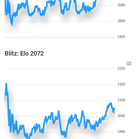
2080
2000
1920
Blitz: Elo 2072
2220
2160
2100
2040
1980