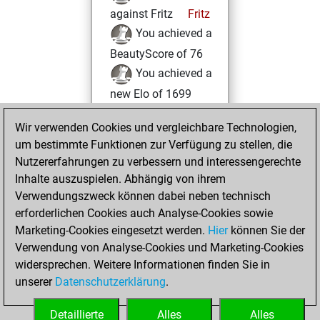
against Fritz
Fritz
You achieved a
BeautyScore of 76
You achieved a
new Elo of 1699
Sonntag,
Wir verwenden Cookies und vergleichbare Technologien,
Dezember 6, 2020
um bestimmte Funktionen zur Verfügung zu stellen, die
Nutzererfahrungen zu verbessern und interessengerechte
You created
Inhalte auszuspielen. Abhängig von ihrem
your Fritz account
Verwendungszweck können dabei neben technisch
Fritz
erforderlichen Cookies auch Analyse-Cookies sowie
Samstag,
Marketing-Cookies eingesetzt werden.
Hier
können Sie der
November 15,
Verwendung von Analyse-Cookies und Marketing-Cookies
2014
widersprechen. Weitere Informationen finden Sie in
unserer
Datenschutzerklärung
.
You created
your Play account
Detaillierte
Alles
Alles