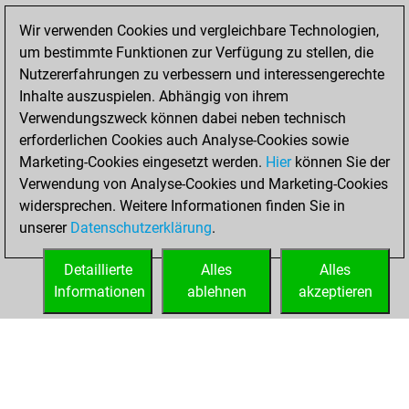
Fritz
You
Wir verwenden Cookies und vergleichbare Technologien,
achieved a new Elo
um bestimmte Funktionen zur Verfügung zu stellen, die
of 1529
Nutzererfahrungen zu verbessern und interessengerechte
Inhalte auszuspielen. Abhängig von ihrem
Dienstag,
Verwendungszweck können dabei neben technisch
November 18,
erforderlichen Cookies auch Analyse-Cookies sowie
2025
Marketing-Cookies eingesetzt werden.
Hier
können Sie der
Verwendung von Analyse-Cookies und Marketing-Cookies
You won
widersprechen. Weitere Informationen finden Sie in
against Fritz
Fritz
unserer
Datenschutzerklärung
.
You created
your Fritz account
Detaillierte
Alles
Alles
Informationen
ablehnen
akzeptieren