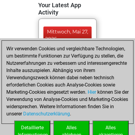
Your Latest App
Activity
Mittwoch, Mai 27,
2026
Wir verwenden Cookies und vergleichbare Technologien,
You totalled
um bestimmte Funktionen zur Verfügung zu stellen, die
937 tactics positions
Nutzererfahrungen zu verbessern und interessengerechte
Tactics
You
Inhalte auszuspielen. Abhängig von ihrem
Verwendungszweck können dabei neben technisch
solved 548 tactics
erforderlichen Cookies auch Analyse-Cookies sowie
positions
Marketing-Cookies eingesetzt werden.
Hier
können Sie der
You achieved
Verwendung von Analyse-Cookies und Marketing-Cookies
an Elo of 2204 in
widersprechen. Weitere Informationen finden Sie in
tactics positions
unserer
Datenschutzerklärung
.
You had a best
sprint of 42 positions
Detaillierte
Alles
Alles
Informationen
ablehnen
akzeptieren