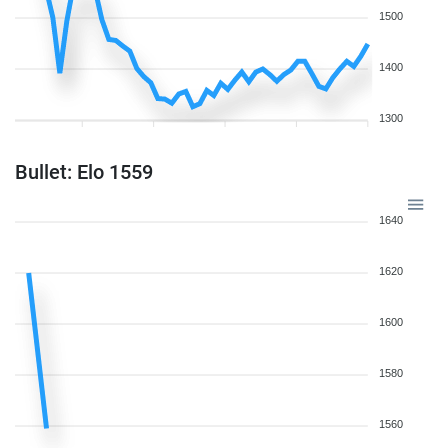
1500
1400
1300
Bullet: Elo 1559
1640
1620
1600
1580
1560