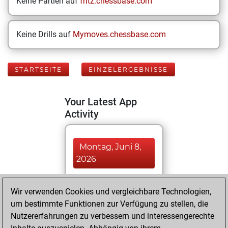
Keine Partien auf
fritz.chessbase.com
Keine Drills auf
Mymoves.chessbase.com
STARTSEITE
EINZELERGEBNISSE
Your Latest App
Activity
Montag, Juni 8,
2026
You played 50
Wir verwenden Cookies und vergleichbare Technologien,
blitz games
Play
um bestimmte Funktionen zur Verfügung zu stellen, die
You scored +19
Nutzererfahrungen zu verbessern und interessengerechte
=2 -29 in blitz