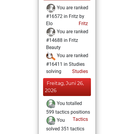
You are ranked
#16572 in Fritz by
Elo
Fritz
You are ranked
#14688 in Fritz
Beauty
You are ranked
#16411 in Studies
solving
Studies
Freitag, Juni 26,
2026
You totalled
599 tactics positions
Tactics
You
solved 351 tactics