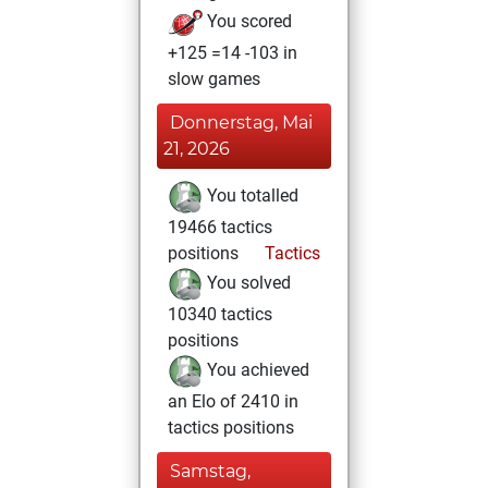
You scored
+125 =14 -103 in
slow games
Donnerstag, Mai
21, 2026
You totalled
19466 tactics
positions
Tactics
You solved
10340 tactics
positions
You achieved
an Elo of 2410 in
tactics positions
Samstag,