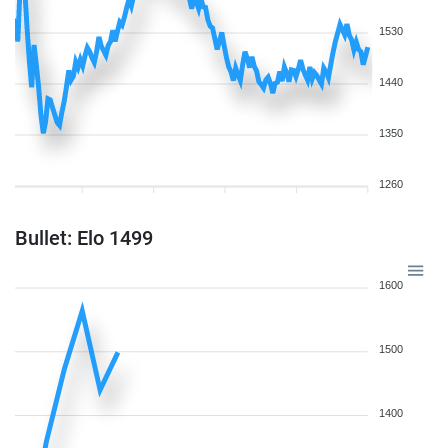
1530
1440
1350
1260
Bullet: Elo 1499
1600
1500
1400