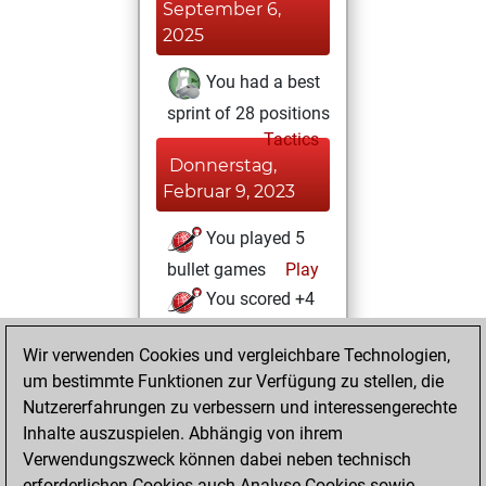
September 6,
2025
You had a best
sprint of 28 positions
Tactics
Donnerstag,
Februar 9, 2023
You played 5
bullet games
Play
You scored +4
=0 -1 in bullet
Wir verwenden Cookies und vergleichbare Technologien,
Freitag, Juli 15,
um bestimmte Funktionen zur Verfügung zu stellen, die
2022
Nutzererfahrungen zu verbessern und interessengerechte
Inhalte auszuspielen. Abhängig von ihrem
You created
Verwendungszweck können dabei neben technisch
your Studies account
erforderlichen Cookies auch Analyse-Cookies sowie