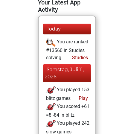
Your Latest App
Activity
Today
You are ranked
#13560 in Studies
solving
Studies
Samstag, Juli 11,
2026
You played 153
blitz games
Play
You scored +61
=8 -84 in blitz
You played 242
slow games