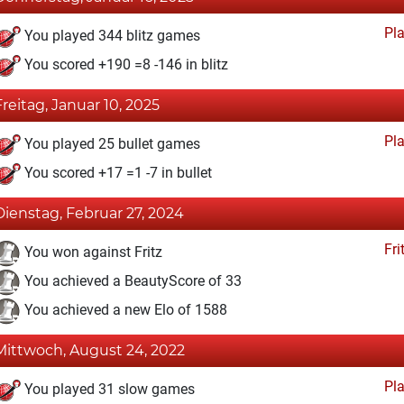
Pl
You played 344 blitz games
You scored +190 =8 -146 in blitz
Freitag, Januar 10, 2025
Pl
You played 25 bullet games
You scored +17 =1 -7 in bullet
Dienstag, Februar 27, 2024
Fri
You won against Fritz
You achieved a BeautyScore of 33
You achieved a new Elo of 1588
Mittwoch, August 24, 2022
Pl
You played 31 slow games