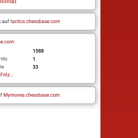
anovski
g auf
tactics.chessbase.com
se.com:
1588
1
ritz:
33
te
ritz...
uf
Mymoves.chessbase.com