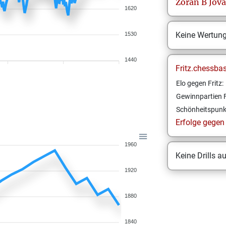
Zoran B
Jov
1620
Keine Wertun
1530
1440
Fritz.chessba
Elo gegen Fritz:
Gewinnpartien F
Schönheitspunk
Erfolge gegen F
1960
Keine Drills a
1920
1880
1840