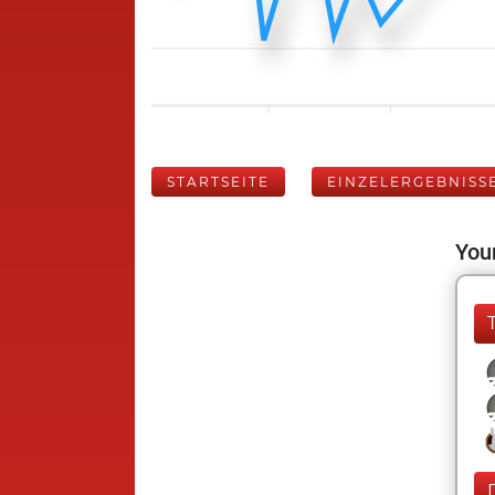
STARTSEITE
EINZELERGEBNISS
Your