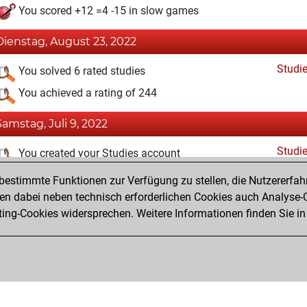
You scored +12 =4 -15 in slow games
Dienstag, August 23, 2022
Studi
You solved 6 rated studies
You achieved a rating of 244
Samstag, Juli 9, 2022
Studi
You created your Studies account
estimmte Funktionen zur Verfügung zu stellen, die Nutzererfah
Sonntag, Februar 28, 2021
 dabei neben technisch erforderlichen Cookies auch Analyse-C
Fri
ng-Cookies widersprechen. Weitere Informationen finden Sie in
You created your Fritz account