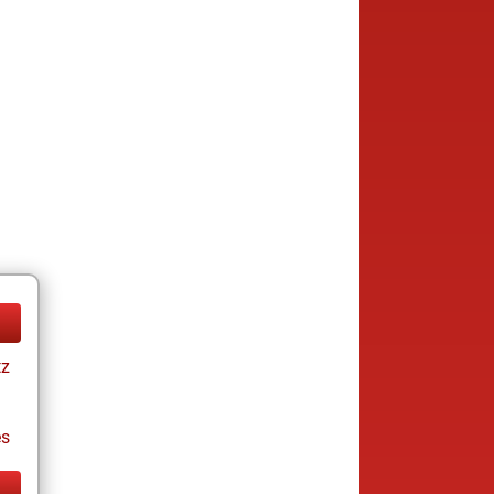
tz
es