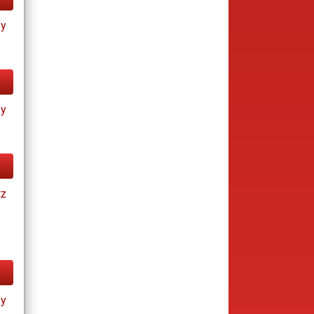
ay
ay
tz
ay